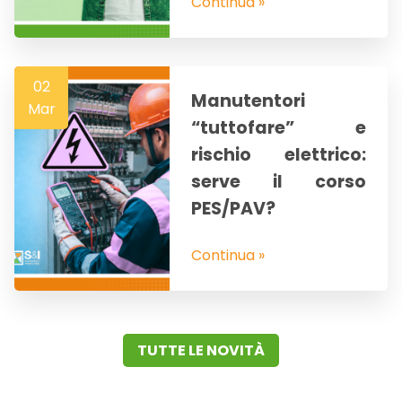
Continua »
02
Manutentori
Mar
“tuttofare” e
rischio elettrico:
serve il corso
PES/PAV?
Continua »
TUTTE LE NOVITÀ